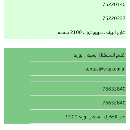
76220140
76220337
شارع البيئة ، طريق توزر ، 2100 قفصة
اقليم الاستغلال بسيدي بوزيد
contact@srtg.com.tn
76632840
76632840
حي الخضراء - سيدي بوزيد 9100