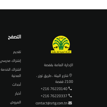
التصفح
تقديم
إشتراك مدرسي
الإدارة العامة بقفصة
اشتراك الخدمة
شارع البيئة ، طريق توزر ،
المدنية
2100 قفصة
أحداث
+216 76220140
أخبار
+216 76220337
العروض
contact@srtg.com.tn