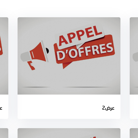
عرض2
ع