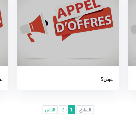
عرض5
ع
السابق
1
2
التالي