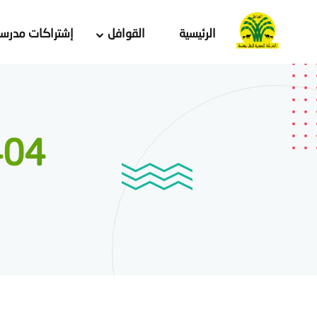
الرئيسية
القوافل
إشتراكات مدرسي
404 لم يتم العثور ع